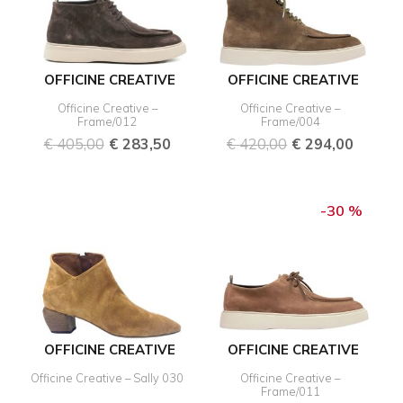
OFFICINE CREATIVE
OFFICINE CREATIVE
Officine Creative –
Officine Creative –
Frame/012
Frame/004
€
405,00
€
283,50
€
420,00
€
294,00
Ursprünglicher
Aktuel
Preis
Preis
-30 %
war:
ist:
€ 397,50
€ 278,
OFFICINE CREATIVE
OFFICINE CREATIVE
Officine Creative – Sally 030
Officine Creative –
Frame/011