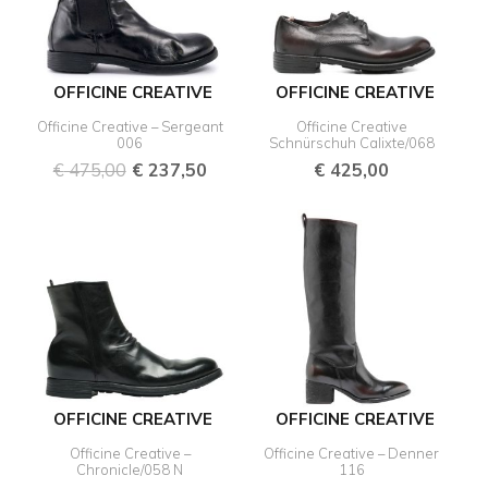
OFFICINE CREATIVE
OFFICINE CREATIVE
Officine Creative – Sergeant
Officine Creative
006
Schnürschuh Calixte/068
€
475,00
€
237,50
€
425,00
OFFICINE CREATIVE
OFFICINE CREATIVE
Officine Creative –
Officine Creative – Denner
Chronicle/058 N
116