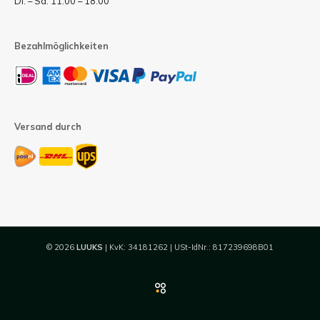
Di. – Sa. 11:00 – 18:00
Bezahlmöglichkeiten
Versand durch
© 2026
LUUKS
| KvK: 34181262 | USt-IdNr.: 817239698B01