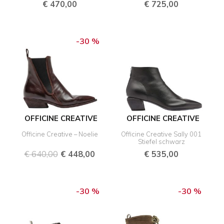
€
470,00
€
725,00
Ursprünglicher
Aktueller
Preis
Preis
-30 %
war:
ist:
€ 640,00
€ 448,00.
OFFICINE CREATIVE
OFFICINE CREATIVE
Officine Creative – Noelie
Officine Creative Sally 001
Stiefel schwarz
€
640,00
€
448,00
€
535,00
Ursprünglicher
Aktueller
Ursprünglicher
Aktuel
Preis
Preis
Preis
Preis
-30 %
-30 %
war:
ist:
war:
ist:
€ 405,00
€ 283,50.
€ 420,00
€ 294,