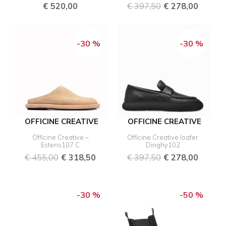
€
520,00
€
397,50
€
278,00
Ursprünglicher
Aktueller
Ursprünglicher
Aktuel
Preis
Preis
Preis
Preis
-30 %
-30 %
war:
ist:
war:
ist:
€ 455,00
€ 318,50.
€ 397,50
€ 278,
OFFICINE CREATIVE
OFFICINE CREATIVE
Officine Creative –
Officine Creative loafer
Estens107 C
Dinghy102
€
455,00
€
318,50
€
397,50
€
278,00
Ursprünglicher
Aktueller
Ursprünglicher
Aktuel
Preis
Preis
Preis
Preis
-30 %
-50 %
war:
ist:
war:
ist:
€ 465,00
€ 325,50.
€ 450,00
€ 225,