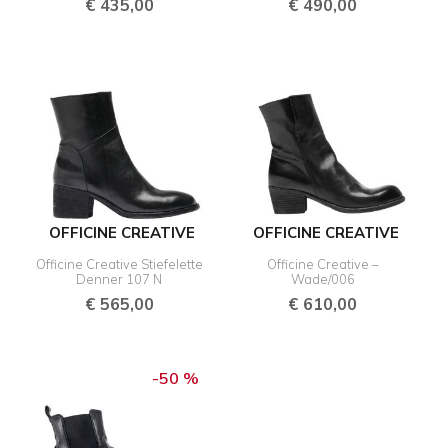
€
435,00
€
490,00
OFFICINE CREATIVE
OFFICINE CREATIVE
Officine Creative Stiefelette
Officine Creative –
Denner 107 N
Wade/006
€
565,00
€
610,00
Ursprünglicher
Aktueller
Preis
Preis
-50 %
war:
ist:
€ 475,00
€ 237,50.