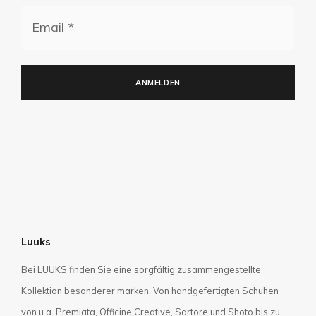
E-
mail
(erforderlich)
ANMELDEN
Luuks
Bei LUUKS finden Sie eine sorgfältig zusammengestellte
Kollektion besonderer marken. Von handgefertigten Schuhen
von u.a. Premiata, Officine Creative, Sartore und Shoto bis zu