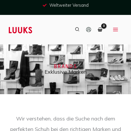
Zum
Weltweiter Versand
Inhalt
springen
Suche
BRANDS
Exklusive Marken
Wir verstehen, dass die Suche nach dem
perfekten Schuh bei den richtigen Marken und