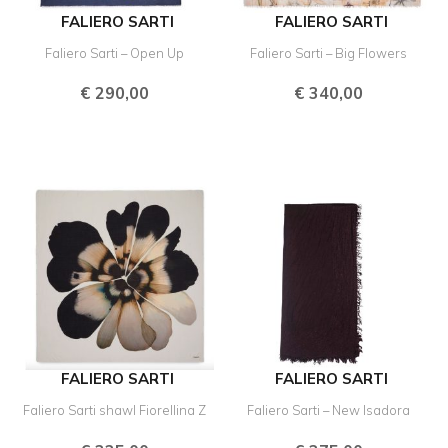
FALIERO SARTI
FALIERO SARTI
Faliero Sarti – Open Up
Faliero Sarti – Big Flowers
€
290,00
€
340,00
FALIERO SARTI
FALIERO SARTI
Faliero Sarti shawl Fiorellina Z
Faliero Sarti – New Isadora