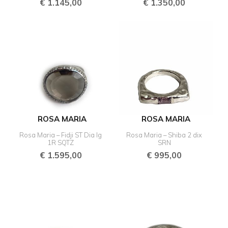
€
1.145,00
€
1.350,00
ROSA MARIA
ROSA MARIA
Rosa Maria – Fidji ST Dia Ig
Rosa Maria – Shiba 2 dix
1R SQTZ
SRN
€
1.595,00
€
995,00