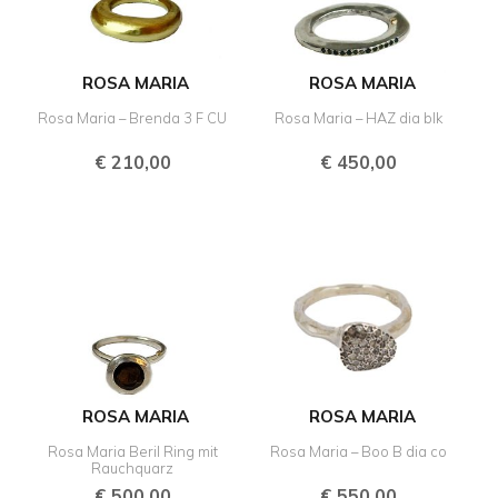
ROSA MARIA
ROSA MARIA
Rosa Maria – Brenda 3 F CU
Rosa Maria – HAZ dia blk
€
210,00
€
450,00
ROSA MARIA
ROSA MARIA
Rosa Maria Beril Ring mit
Rosa Maria – Boo B dia co
Rauchquarz
€
500,00
€
550,00