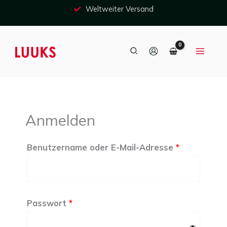
Zum
Weltweiter Versand
Inhalt
springen
Suche
Anmelden
Erforderlich
Erforderlich
Benutzername oder E-Mail-Adresse
*
Passwort
*