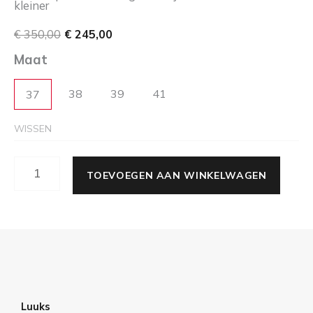
kleiner
€
350,00
€
245,00
Maat
38
39
41
37
WISSEN
TOEVOEGEN AAN WINKELWAGEN
Luuks