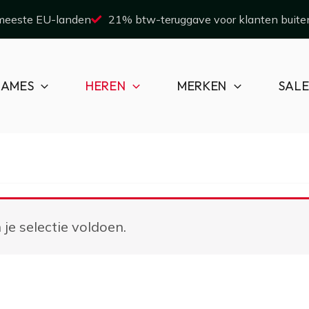
 meeste EU-landen
21% btw-teruggave voor klanten buite
AMES
HEREN
MERKEN
SAL
e selectie voldoen.