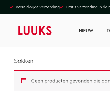
Ga
Wereldwijde verzending
Gratis verzending in de
naar
inhoud
NIEUW
D
Sokken
Geen producten gevonden die aan j