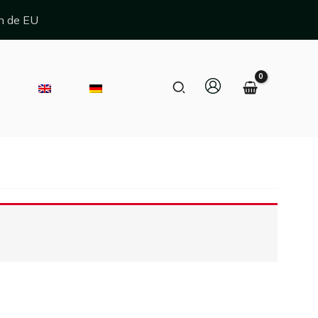
n de EU
Zoeken
E