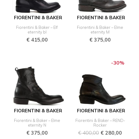
FIORENTINI & BAKER
FIORENTINI & BAKER
Fiorentini & Baker – Elf
Fiorentini & Baker – Elme
eternity bl
eternity M
€
415,00
€
375,00
Oorspronkelijk
Huidig
prijs
prijs
-30%
was:
is:
€ 400,00.
€ 280,
FIORENTINI & BAKER
FIORENTINI & BAKER
Fiorentini & Baker – Elme
Fiorentini & Baker – REND-
eternity N
Rocker
€
375,00
€
400,00
€
280,00