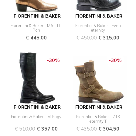
FIORENTINI & BAKER
FIORENTINI & BAKER
Fiorentini & Baker – MATTD-
Fiorentini & Baker – Even
Pan
eternity
€
445,00
€
450,00
€
315,00
Oorspronkelijke
Huidige
Oorspronkelijk
Huidig
prijs
prijs
prijs
prijs
-30%
-30%
was:
is:
was:
is:
€ 510,00.
€ 357,00.
€ 435,00.
€ 304,
FIORENTINI & BAKER
FIORENTINI & BAKER
Fiorentini & Baker – M-Engy
Fiorentini & Baker – 713
eternity T
€
510,00
€
357,00
€
435,00
€
304,50