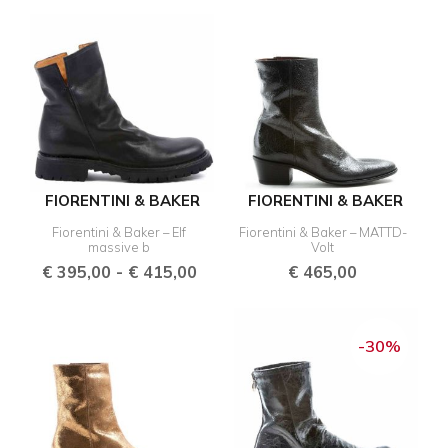
Prijsklasse:
€ 395,00
tot
€ 415,00
FIORENTINI & BAKER
FIORENTINI & BAKER
Fiorentini & Baker – Elf
Fiorentini & Baker – MATTD-
massive b
Volt
€
395,00
-
€
415,00
€
465,00
Oorspronkelijk
Huidig
prijs
prijs
-30%
was:
is:
€ 450,00.
€ 315,