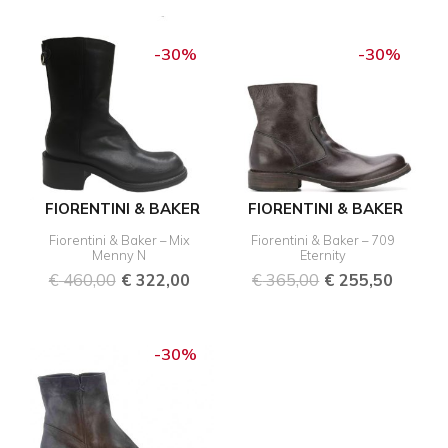
Oorspronkelijke
Huidige
Oorspronkelijk
Huidig
prijs
prijs
prijs
prijs
-30%
-30%
was:
is:
was:
is:
€ 460,00.
€ 322,00.
€ 365,00.
€ 255,
FIORENTINI & BAKER
FIORENTINI & BAKER
Fiorentini & Baker – Mix
Fiorentini & Baker – 709
Menny N
Eternity
€
460,00
€
322,00
€
365,00
€
255,50
Oorspronkelijke
Huidige
prijs
prijs
-30%
was:
is:
€ 420,00.
€ 294,00.