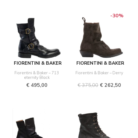
Oorspronkelijk
Huidig
prijs
prijs
-30%
was:
is:
€ 375,00.
€ 262,
FIORENTINI & BAKER
FIORENTINI & BAKER
Fiorentini & Baker – 713
Fiorentini & Baker – Derry
eternity Black
€
495,00
€
375,00
€
262,50