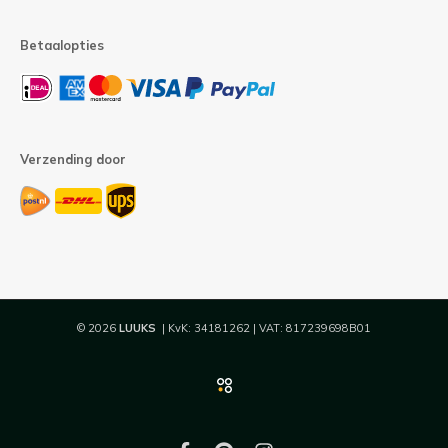
Betaalopties
Verzending door
© 2026
LUUKS
| KvK: 34181262 | VAT: 817239698B01