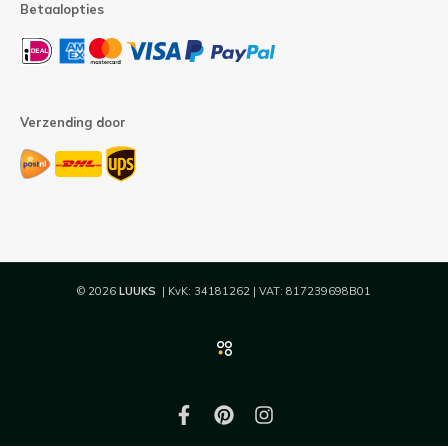
Betaalopties
Verzending door
© 2026
LUUKS
| KvK: 34181262 | VAT: 817239698B01