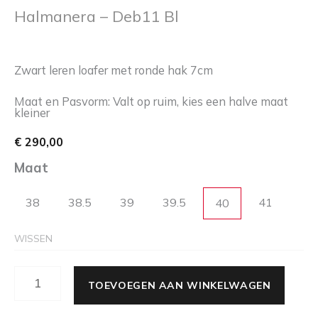
Halmanera – Deb11 Bl
Zwart leren loafer met ronde hak 7cm
Maat en Pasvorm: Valt op ruim, kies een halve maat
kleiner
€
290,00
Maat
38
38.5
39
39.5
41
40
WISSEN
TOEVOEGEN AAN WINKELWAGEN