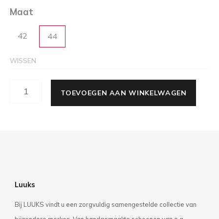
Maat
42
44
WISSEN
TOEVOEGEN AAN WINKELWAGEN
Luuks
Bij LUUKS vindt u een zorgvuldig samengestelde collectie van
bijzondere merken. Van handgemaakte schoenen van o.a.