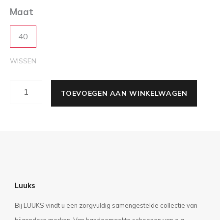
Maat
40
WISSEN
TOEVOEGEN AAN WINKELWAGEN
Luuks
Bij LUUKS vindt u een zorgvuldig samengestelde collectie van
bijzondere merken. Van handgemaakte schoenen van o.a.