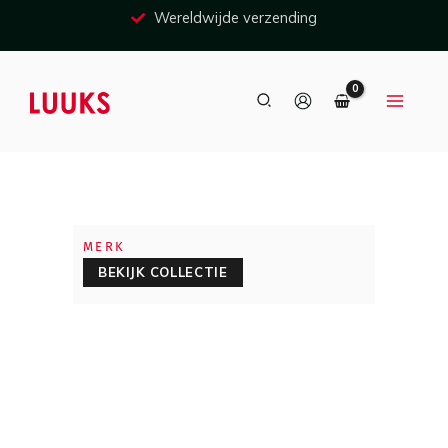
Ga
Wereldwijde verzending
naar
inhoud
Zoeken
MERK
BEKIJK COLLECTIE