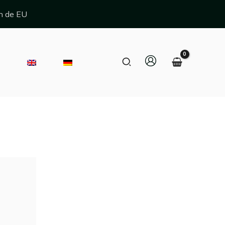
n de EU
Zoeken
E