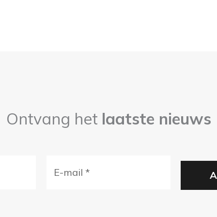
Ontvang het
laatste nieuws
E-
mail
(Vereist)