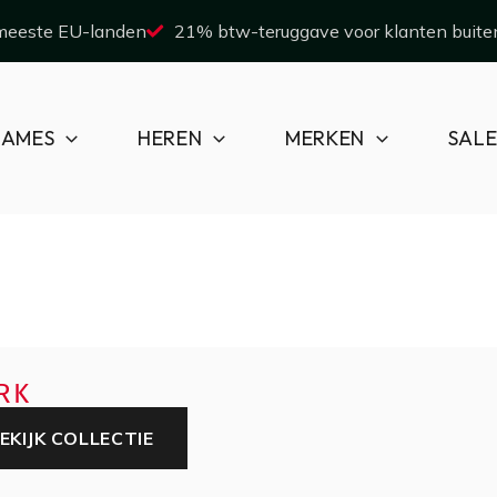
 meeste EU-landen
21% btw-teruggave voor klanten buite
AMES
HEREN
MERKEN
SAL
RK
EKIJK COLLECTIE