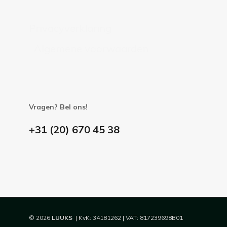
Privacyverklaring
Algemene voorwaarden
Vragen? Bel ons!
+31 (20) 670 45 38
© 2026
LUUKS
| KvK: 34181262 | VAT: 817239698B01