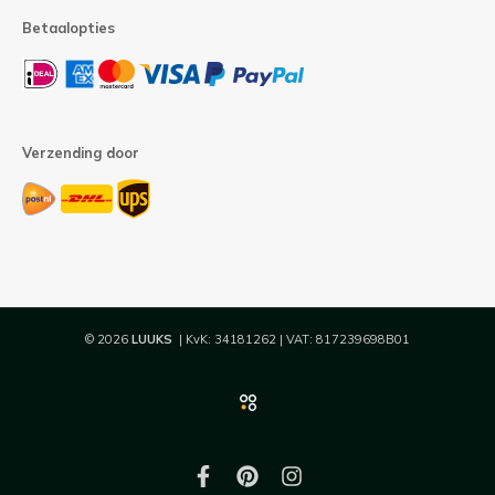
Betaalopties
Verzending door
© 2026
LUUKS
| KvK: 34181262 | VAT: 817239698B01