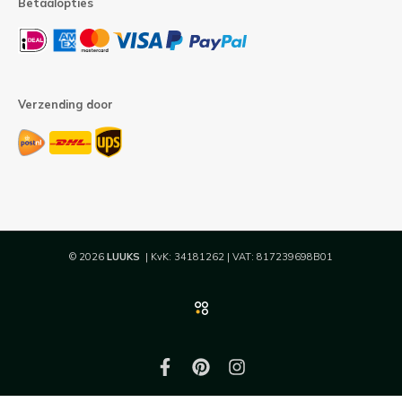
Betaalopties
Verzending door
© 2026
LUUKS
| KvK: 34181262 | VAT: 817239698B01