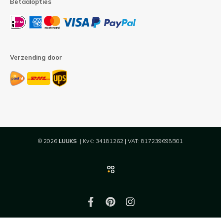
Betaalopties
Verzending door
© 2026
LUUKS
| KvK: 34181262 | VAT: 817239698B01