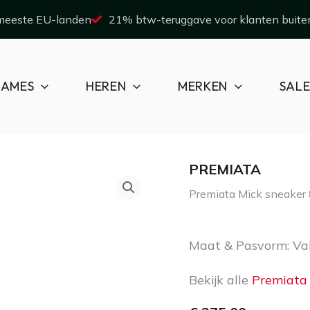
 meeste EU-landen
21% btw-teruggave voor klanten buite
AMES
HEREN
MERKEN
SAL
PREMIATA
Premiata
Premiata Mick sneaker
Mick
sneaker
Maat & Pasvorm: Val
8006
Bekijk alle
Premiata
aantal