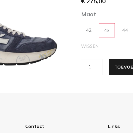
€
275,00
Maat
42
44
43
WISSEN
TOEVOE
Contact
Links