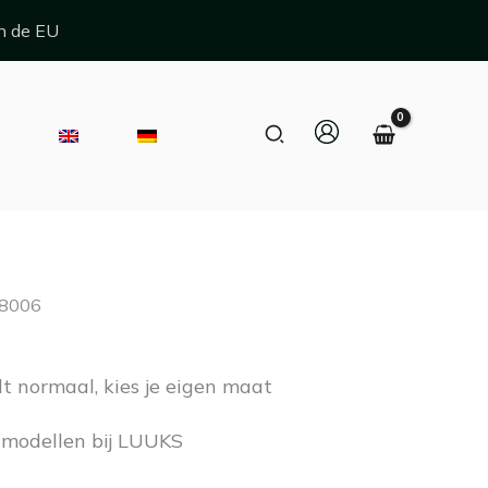
n de EU
Zoeken
E
 8006
t normaal, kies je eigen maat
modellen bij LUUKS