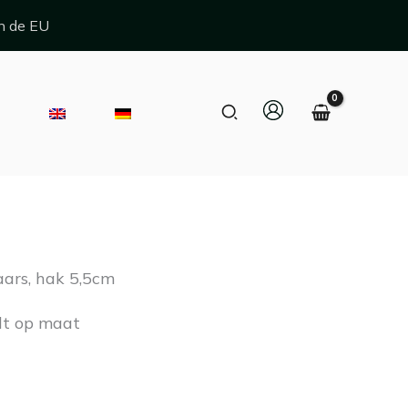
n de EU
Zoeken
E
elijke
Huidige
prijs
ars, hak 5,5cm
s:
lt op maat
€ 335,00.