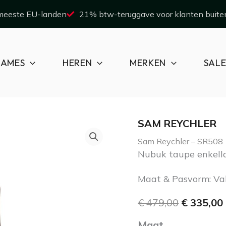
 meeste EU-landen
21% btw-teruggave voor klanten buite
AMES
HEREN
MERKEN
SAL
SAM REYCHLER
Sam
Oorspronk
Sam Reychler – SR508
Reychler
prijs
Nubuk taupe enkella
-
was:
i
Maat & Pasvorm: Va
SR508
€ 479,00.
€
479,00
€
335,00
aantal
Maat