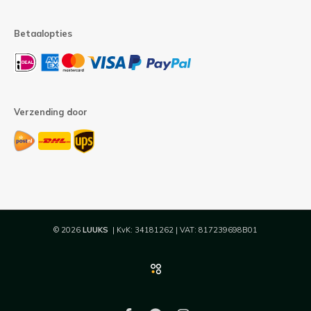
Betaalopties
Verzending door
© 2026
LUUKS
| KvK: 34181262 | VAT: 817239698B01