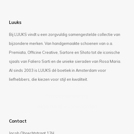
Luuks
Bij LUUKS vindt u een zorgvuldig samengestelde collectie van
bijzondere merken. Van handgemaakte schoenen van o.a.
Premiata, Officine Creative, Sartore en Shoto tot de iconische
sjaals van Faliero Sarti en de unieke sieraden van Rosa Maria.
Al sinds 2003 is LUUKS dé boetiek in Amsterdam voor
liefhebbers, die kiezen voor stijl en kwaliteit.
Privacyverklaring
Algemene voorwaarden
Contact
Jacob Obrechtstraat 12H