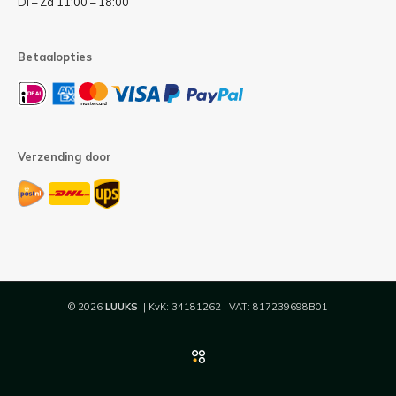
Di – Za 11:00 – 18:00
Betaalopties
Verzending door
© 2026
LUUKS
| KvK: 34181262 | VAT: 817239698B01