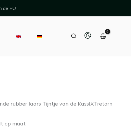
n de EU
Zoeken
E
elijke
Huidige
prijs
s:
de rubber laars Tijntje van de KasslXTretorn
€ 182,00.
lt op maat