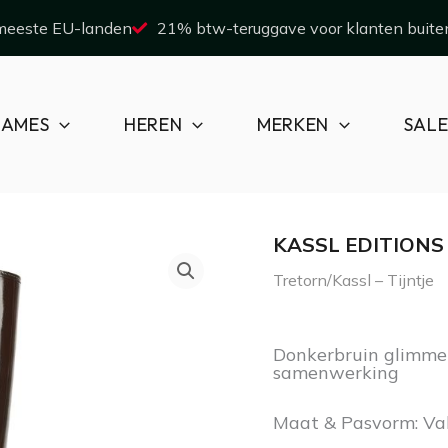
 meeste EU-landen
21% btw-teruggave voor klanten buite
AMES
HEREN
MERKEN
SAL
KASSL EDITIONS
Tretorn/Kassl
Oorspronk
Tretorn/Kassl – Tijntje
-
prijs
Tijntje
was:
i
Donkerbruin glimmen
aantal
€ 260,00.
samenwerking
Maat & Pasvorm: Va