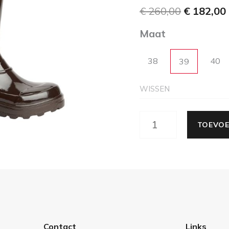
€
260,00
€
182,00
Maat
38
40
39
WISSEN
TOEVOE
Contact
Links